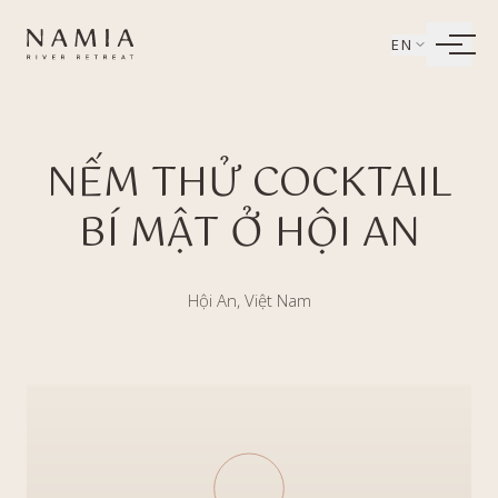
Bỏ qua tới nội dung
EN
LIVING
NẾM THỬ COCKTAIL
WELLBEING
BÍ MẬT Ở HỘI AN
DINING
EXPERIENCES
Hội An, Việt Nam