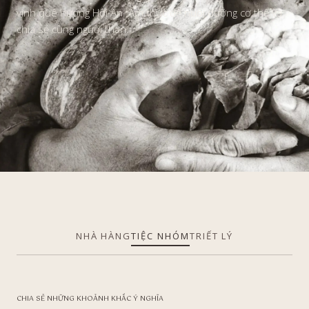
vinh quê hương Hội An. Ẩm thực để nuôi dưỡng cơ thể và
chia sẻ cùng người thân.
NHÀ HÀNG
TIỆC NHÓM
TRIẾT LÝ
CHIA SẺ NHỮNG KHOẢNH KHẮC Ý NGHĨA