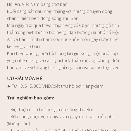
Hội An, Việt Nam đang chờ bạn.
Buổi sáng bắt đầu nhẹ nhàng với những chuyển động
chánh niệm bên dòng sông Thu Bồn.
Mỗi ngày trôi qua theo nhịp riêng của bạn: những giờ thư
thả trong biệt thự hồ bơi riêng, dạo bước giữa phố cổ Hội
An và hành trình chăm sóc sức khỏe mỗi ngày được thiết
kế riêng cho bạn.
Khi chiều buông, bữa tối trong làn gió sông, một buổi tập
yoga nhẹ nhàng và các nghi thức thảo mộc tại phòng đưa
bạn dần về với trạng thái nghỉ ngơi sâu và tái tạo trọn vẹn.
ƯU ĐÃI MÙA HÈ
➤ Từ 13.515.000 VNĐ/biệt thự hồ bơi riêng/đêm
Trải nghiệm bao gồm:
– Biệt thự có hồ bơi riêng trên sông Thu Bồn
– Bữa sáng phục vụ cả ngày và quầy mini-bar miễn phí
(không cồn)
– Trị liệu spa hằng ngày (30 phút thủy trị liệu và 60 phút