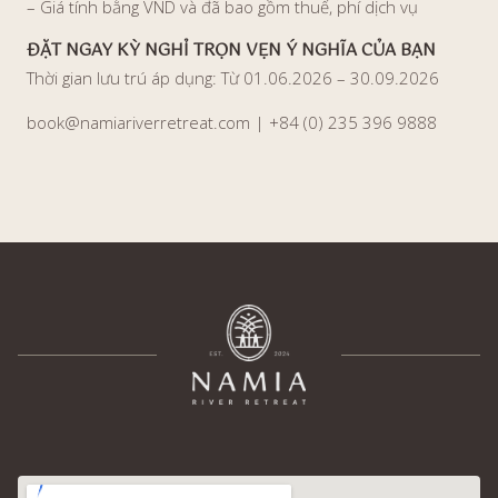
– Giá tính bằng VND và đã bao gồm thuế, phí dịch vụ
ĐẶT NGAY KỲ NGHỈ TRỌN VẸN Ý NGHĨA CỦA BẠN
Thời gian lưu trú áp dụng: Từ 01.06.2026 – 30.09.2026
book@namiariverretreat.com | +84 (0) 235 396 9888